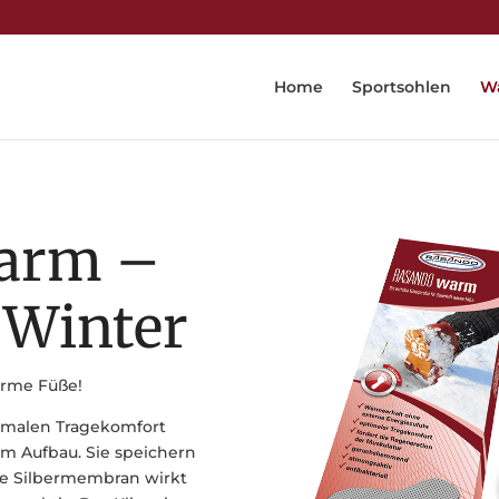
Home
Sportsohlen
W
arm –
 Winter
arme Füße!
imalen Tragekomfort
 im Aufbau. Sie speichern
ie Silbermembran wirkt